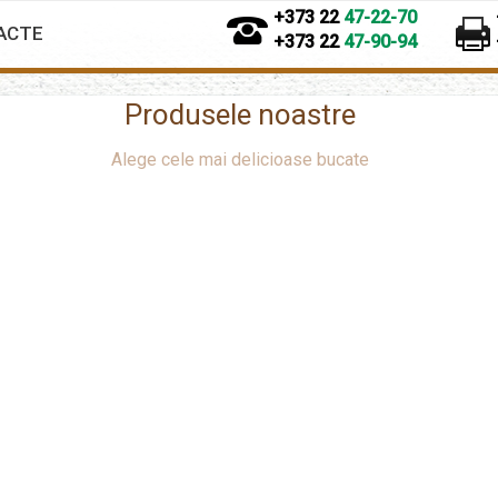
+373 22
47-22-70
ACTE
+373 22
47-90-94
Produsele noastre
Alege cele mai delicioase bucate