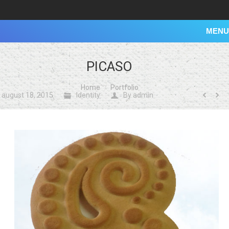
MENU
PICASO
You are here:
Home
Portfolio
august 18, 2015
Identity
By
admin