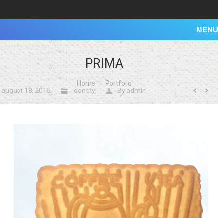
MENU
PRIMA
You are here:
Home
Portfolio
august 18, 2015
Identity
By
admin