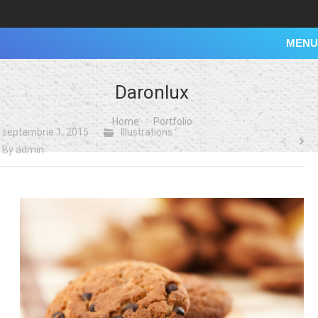
MENU
Daronlux
You are here:
Home
Portfolio
septembrie 1, 2015
Illustrations
By
admin